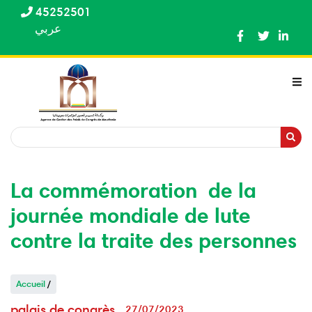
Aller
45252501
au
عربي
contenu
principal
Recherche
Recherche
La commémoration de la
journée mondiale de lute
contre la traite des personnes
Accueil
/
palais de congrès
27/07/2023