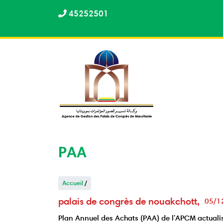
Aller
45252501
au
contenu
principal
PAA
Accueil
/
palais de congrès de nouakchott
05/1
Plan Annuel des Achats (PAA) de l'APCM actuali