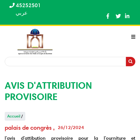
Aller
45252501
au
عربي
contenu
principal
Recherche
Recherche
AVIS D'ATTRIBUTION
PROVISOIRE
Accueil
/
palais de congrès
26/12/2024
l'avis d'attibution provisoire pour la l'ourniture et