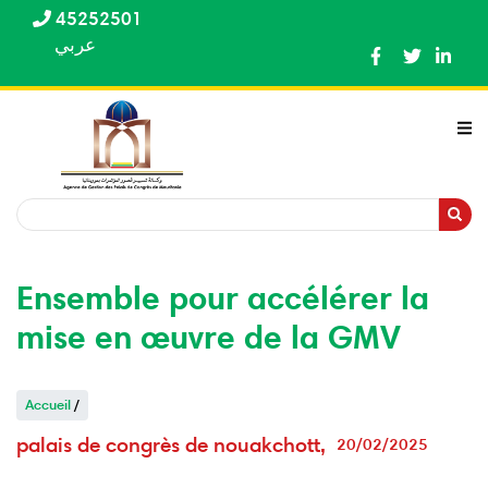
Aller
45252501
au
عربي
contenu
principal
Recherche
Recherche
Ensemble pour accélérer la
mise en œuvre de la GMV
Accueil
/
palais de congrès de nouakchott
20/02/2025